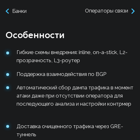
прозрачность, L3-роутер
Поддержка взаимодействия по BGP
Автоматический сбор дампа трафика в момент
атаки даже при отсутствии оператора для
последующего анализа и настройки контрмер
Доставка очищенного трафика через GRE-
туннель
Территориально распределенная
кластеризация, взаимодействие между
экземплярами внутри VPN
Интеграция с Flow Collector
Поддержка интерфейcов до 400 GbE
Поддержка облачной сигнализации
Гибкая ролевая модель и управление парольной
политикой
Личный кабинет