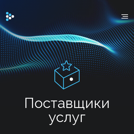
Поставщики
услуг
Операторы связи
Банки
Особенности
Гибкие схемы внедрения: inline, on-a-stick, L2-